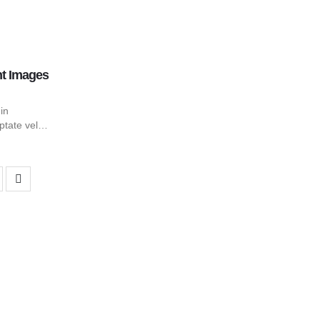
nt Images
in
tate velit
 fugiat
eur sint
on. Duis
tate velit
 fugiat